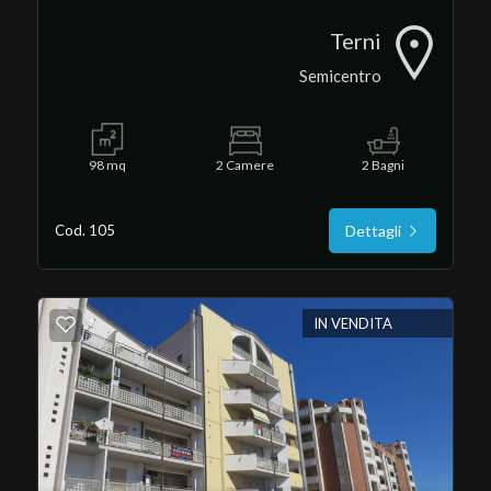
Terni
Semicentro
98 mq
2 Camere
2 Bagni
Cod. 105
Dettagli
IN VENDITA