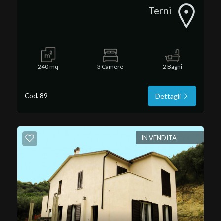
Terni
5
5+
240 mq
3 Camere
2 Bagni
Bagni
Cod. 89
Dettagli
minimi
Qualsiasi
IN VENDITA
1
2
3