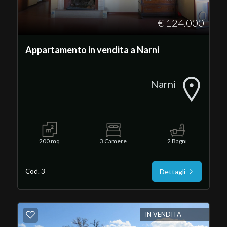
CONTATTI
€ 124.000
Provincia
Appartamento in vendita a Narni
Comune
Narni
Tipologia
200 mq
3 Camere
2 Bagni
-
multiscelta
Cod. 3
Dettagli
Qualsiasi
IN VENDITA
Residenziali