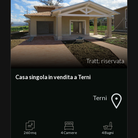
Commerciali
Terreni
Prezzo
Tratt. riservata
Casa singola in vendita a Terni
Terni
Totale
mq
260 mq
4 Camere
4 Bagni