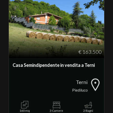
3
4
5
5+
€ 163.500
Casa Semindipendente in vendita a Terni
Altre
opzioni
-
Terni
multiscelta
Piediluco
Giardino
160 mq
3 Camere
2 Bagni