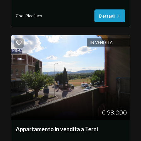
Posto auto/Box
Cod. Piediluco
Dettagli
Balcone/Terrazzo
Ascensore
IN VENDITA
Arredato
Nuova costruzione
Lusso
€ 98.000
Appartamento in vendita a Terni