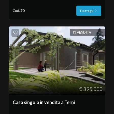
Cod. 90
Dettagli
IN VENDITA
Locali
minimi
Qualsiasi
1
2
€ 395.000
3
Casa singola in vendita a Terni
4