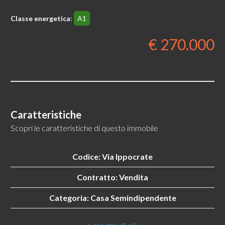
Classe energetica
:
A1
€ 270.000
Locali
minimi
Qualsiasi
Caratteristiche
Scopri le caratteristiche di questo immobile
1
Codice: Via Ippocrate
2
Contratto: Vendita
3
Categoria: Casa Semindipendente
Indirizzo: Via Ippocrate, 1
4