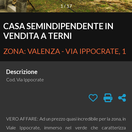
1
/
17
CONTATTI
Provincia
CASA SEMINDIPENDENTE IN
VENDITA A TERNI
Comune
ZONA: VALENZA - VIA IPPOCRATE, 1
Descrizione
Cod. Via Ippocrate
Tipologia
-
multiscelta
Preferiti: Cod. V
Stampa: C
Con
Qualsiasi
VERO AFFARE: Ad un prezzo quasi incredibile per la zona, in
Viale Ippocrate, immerso nel verde che caratterizza
Residenziali