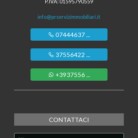
P.IVA: 01595790559
info@prservizimmobiliari.it
07444637 ...
37556422 ...
+3937556 ...
CONTATTACI