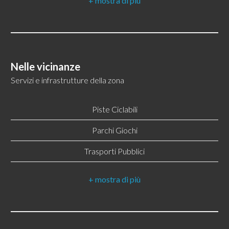
CAP: 5100
5
Comune: Terni
5+
Zona: Valenza
Nelle vicinanze
Totale mq: 110 mq
Servizi e infrastrutture della zona
Bagni
Camere: 3
minimi
Piste Ciclabili
Bagni: 2
Parchi Giochi
Qualsiasi
Locali: 5
Trasporti Pubblici
Stato conservazione: Ottimo
1
Asilo
Numero posti auto coperti: Si
2
Scuole Medie
Piano: Piano terra
Bar
3
Riscaldamento: Autonomo