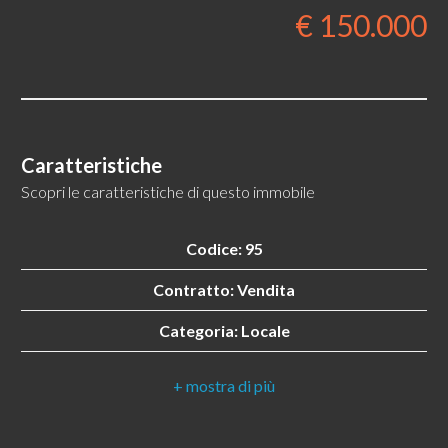
€ 150.000
Locali
minimi
Caratteristiche
Scopri le caratteristiche di questo immobile
Qualsiasi
Codice: 95
1
Contratto: Vendita
2
Categoria: Locale
Indirizzo: Via del Mercato Vecchio, 9
3
CAP: 5100
4