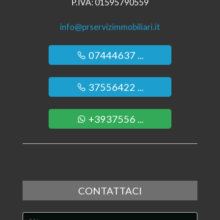
P.IVA: 01595790559
info@prservizimmobiliari.it
07444637 ...
37556422 ...
+3937556 ...
CONTATTACI