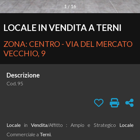
1
/
16
CONTATTI
Provincia
LOCALE IN VENDITA A TERNI
Comune
ZONA: CENTRO - VIA DEL MERCATO
VECCHIO, 9
Descrizione
Cod. 95
Tipologia
-
Preferiti: Cod. 95
Stampa: C
Con
multiscelta
Qualsiasi
Locale
in
Vendita
/Affitto : Ampio e Strategico
Locale
Commerciale a
Terni
.
Residenziali