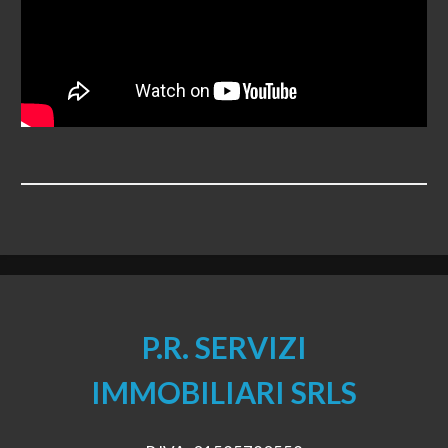
Posto auto/Box
Balcone/Terrazzo
Ascensore
Arredato
Nuova costruzione
Lusso
P.R. SERVIZI
IMMOBILIARI SRLS