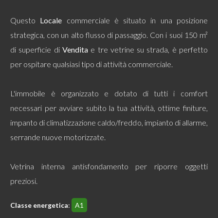
Questo
Locale
commerciale è situato in una posizione
Commerciali
strategica, con un alto flusso di passaggio. Con i suoi 150 m²
di superficie di
Vendita
e tre vetrine su strada, è perfetto
Terreni
per ospitare qualsiasi tipo di attività commerciale.
Prezzo
L'immobile è organizzato e dotato di tutti i comfort
necessari per avviare subito la tua attività, ottime finiture,
impanto di climatizzazione caldo/freddo, impianto di allarme,
serrande nuove motorizzate.
Vetrina interna antisfondamento per riporre oggetti
Totale
preziosi.
mq
Classe energetica
:
A1